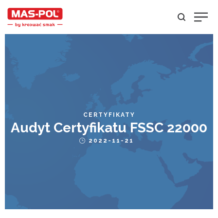
POSTED
CERTYFIKATY
Audyt Certyfikatu FSSC 22000
IN
Posted
2022-11-21
on