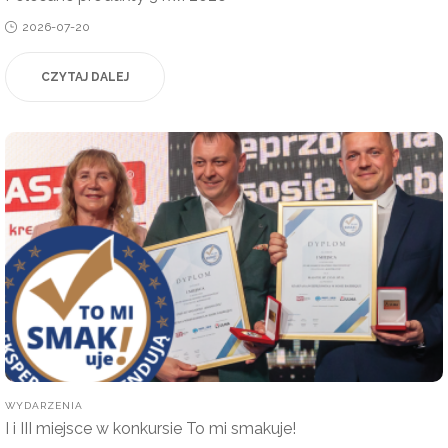
Posted
2026-07-20
on
CZYTAJ DALEJ
POSTED
WYDARZENIA
IN
I i III miejsce w konkursie To mi smakuje!