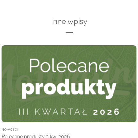
Inne wpisy
POSTED
NOWOŚCI
IN
Polecane produkty 3 kw. 2026