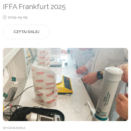
IN
IFFA Frankfurt 2025
Posted
2025-05-09
on
CZYTAJ DALEJ
POSTED
WYDARZENIA