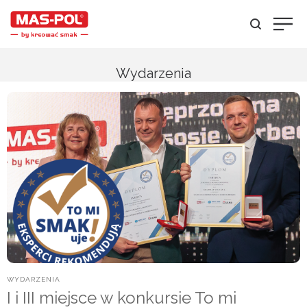
Wydarzenia
POSTED
WYDARZENIA
IN
I i III miejsce w konkursie To mi