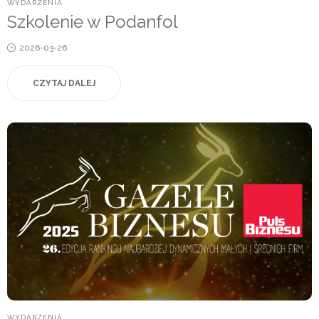
POSTED
WYDARZENIA
IN
Szkolenie w Podanfol
Posted
2026-03-26
on
CZYTAJ DALEJ
POSTED
WYDARZENIA