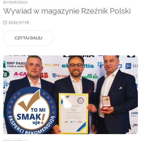
POSTED
WYDARZENIA
IN
Wywiad w magazynie Rzeźnik Polski
Posted
2025-07-16
on
CZYTAJ DALEJ