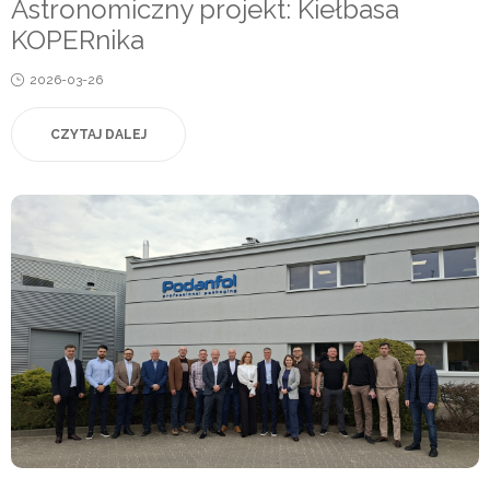
Astronomiczny projekt: Kiełbasa
KOPERnika
Posted
2026-03-26
on
CZYTAJ DALEJ