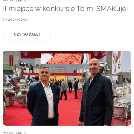
POSTED
WYDARZENIA
IN
II miejsce w konkursie To mi SMAKuje!
Posted
2025-06-05
on
CZYTAJ DALEJ
POSTED
WYDARZENIA