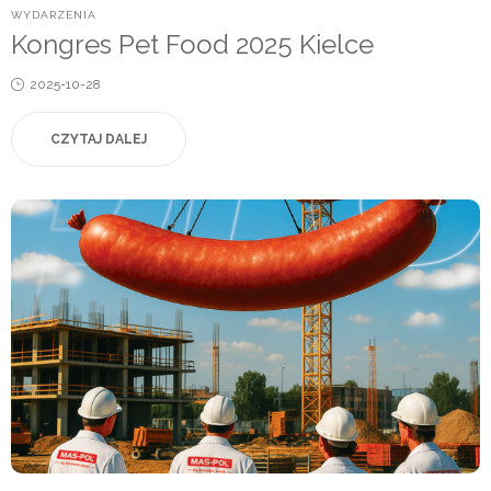
POSTED
WYDARZENIA
IN
Kongres Pet Food 2025 Kielce
Posted
2025-10-28
on
CZYTAJ DALEJ