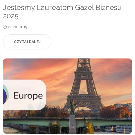
IN
Jesteśmy Laureatem Gazel Biznesu
2025
Posted
2026-01-19
on
CZYTAJ DALEJ