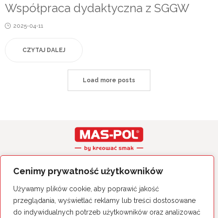
IN
Współpraca dydaktyczna z SGGW
Posted
2025-04-11
on
CZYTAJ DALEJ
Load more posts
Wszystkie prawa zastrzeżone.
Cenimy prywatność użytkowników
Polityka Prywatności
Używamy plików cookie, aby poprawić jakość
MAS-POL Sp. z o.o. Sp. k.
przeglądania, wyświetlać reklamy lub treści dostosowane
26-060 Chęciny, ul. Sitkówka 50
tel. 41 344 25 14
do indywidualnych potrzeb użytkowników oraz analizować