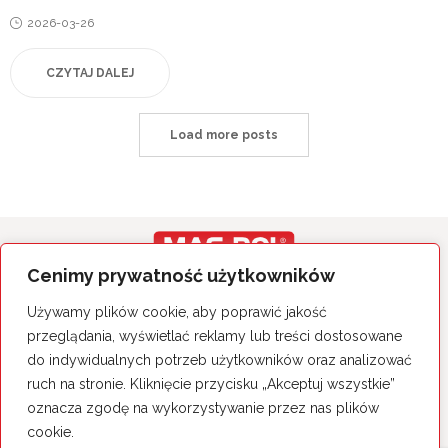
Posted
2026-03-26
on
CZYTAJ DALEJ
Load more posts
Cenimy prywatność użytkowników
Wszystkie prawa zastrzeżone.
Używamy plików cookie, aby poprawić jakość
Polityka Prywatności
przeglądania, wyświetlać reklamy lub treści dostosowane
do indywidualnych potrzeb użytkowników oraz analizować
MAS-POL Sp. z o.o. Sp. k.
26-060 Chęciny, ul. Sitkówka 50
ruch na stronie. Kliknięcie przycisku „Akceptuj wszystkie”
tel. 41 344 25 14
oznacza zgodę na wykorzystywanie przez nas plików
cookie.