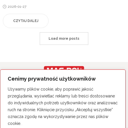
Posted
2026-01-27
on
CZYTAJ DALEJ
Load more posts
Cenimy prywatność użytkowników
Wszystkie prawa zastrzeżone.
Używamy plików cookie, aby poprawić jakość
Polityka Prywatności
przeglądania, wyświetlać reklamy lub treści dostosowane
do indywidualnych potrzeb użytkowników oraz analizować
MAS-POL Sp. z o.o. Sp. k.
26-060 Chęciny, ul. Sitkówka 50
ruch na stronie. Kliknięcie przycisku „Akceptuj wszystkie”
tel. 41 344 25 14
oznacza zgodę na wykorzystywanie przez nas plików
cookie.