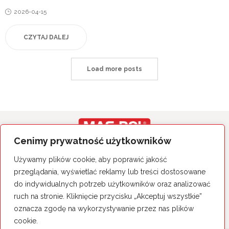
Posted
2026-04-15
on
CZYTAJ DALEJ
Load more posts
Cenimy prywatność użytkowników
Wszystkie prawa zastrzeżone.
Używamy plików cookie, aby poprawić jakość
Polityka Prywatności
przeglądania, wyświetlać reklamy lub treści dostosowane
do indywidualnych potrzeb użytkowników oraz analizować
MAS-POL Sp. z o.o. Sp. k.
26-060 Chęciny, ul. Sitkówka 50
ruch na stronie. Kliknięcie przycisku „Akceptuj wszystkie”
tel. 41 344 25 14
oznacza zgodę na wykorzystywanie przez nas plików
cookie.