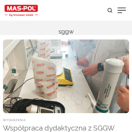
sggw
POSTED
WYDARZENIA
IN
Współpraca dydaktyczna z SGGW