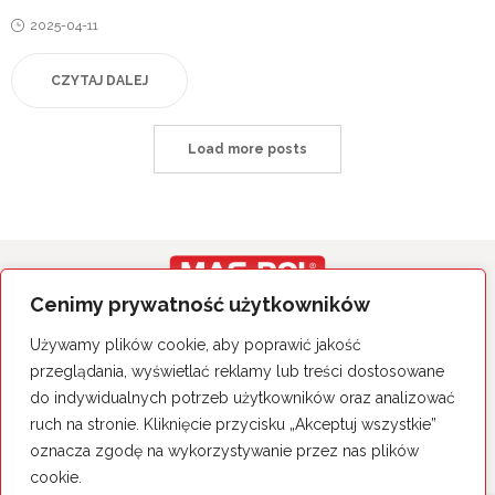
Posted
2025-04-11
on
CZYTAJ DALEJ
Load more posts
Cenimy prywatność użytkowników
Wszystkie prawa zastrzeżone.
Używamy plików cookie, aby poprawić jakość
Polityka Prywatności
przeglądania, wyświetlać reklamy lub treści dostosowane
do indywidualnych potrzeb użytkowników oraz analizować
MAS-POL Sp. z o.o. Sp. k.
26-060 Chęciny, ul. Sitkówka 50
ruch na stronie. Kliknięcie przycisku „Akceptuj wszystkie”
tel. 41 344 25 14
oznacza zgodę na wykorzystywanie przez nas plików
cookie.