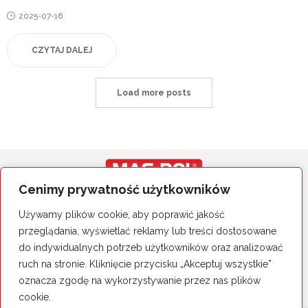
Posted
2025-07-16
on
CZYTAJ DALEJ
Load more posts
Cenimy prywatność użytkowników
Wszystkie prawa zastrzeżone.
Używamy plików cookie, aby poprawić jakość
Polityka Prywatności
przeglądania, wyświetlać reklamy lub treści dostosowane
do indywidualnych potrzeb użytkowników oraz analizować
MAS-POL Sp. z o.o. Sp. k.
26-060 Chęciny, ul. Sitkówka 50
ruch na stronie. Kliknięcie przycisku „Akceptuj wszystkie”
tel. 41 344 25 14
oznacza zgodę na wykorzystywanie przez nas plików
cookie.