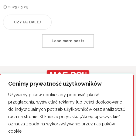
Posted
2025-05-09
on
CZYTAJ DALEJ
Load more posts
Cenimy prywatność użytkowników
Wszystkie prawa zastrzeżone.
Używamy plików cookie, aby poprawić jakość
Polityka Prywatności
przeglądania, wyświetlać reklamy lub treści dostosowane
do indywidualnych potrzeb użytkowników oraz analizować
MAS-POL Sp. z o.o. Sp. k.
26-060 Chęciny, ul. Sitkówka 50
ruch na stronie. Kliknięcie przycisku „Akceptuj wszystkie”
tel. 41 344 25 14
oznacza zgodę na wykorzystywanie przez nas plików
cookie.